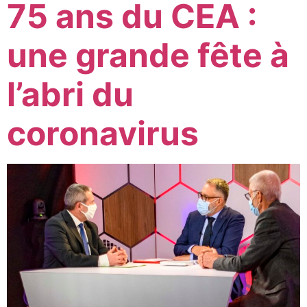
75 ans du CEA :
une grande fête à
l’abri du
coronavirus