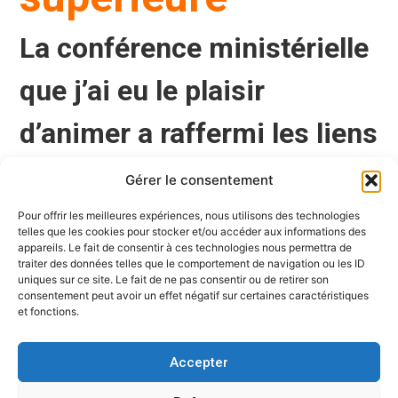
La conférence ministérielle
que j’ai eu le plaisir
d’animer a raffermi les liens
entre les systèmes
Gérer le consentement
universitaires en Europe.
Pour offrir les meilleures expériences, nous utilisons des technologies
telles que les cookies pour stocker et/ou accéder aux informations des
appareils. Le fait de consentir à ces technologies nous permettra de
traiter des données telles que le comportement de navigation ou les ID
uniques sur ce site. Le fait de ne pas consentir ou de retirer son
Jamais dans l’histoire les représentants
consentement peut avoir un effet négatif sur certaines caractéristiques
et fonctions.
de 48 pays d’Europe ne s’étaient réunis
pour développer et harmoniser leur
Accepter
systèmes d’éducation supérieure. C’est