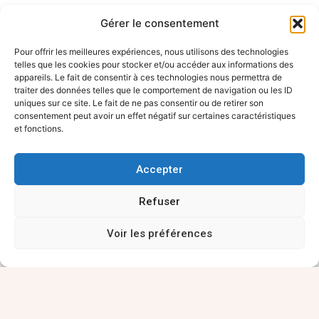
Des quartiers qui se vident de leurs
Gérer le consentement
habitants, partis chercher le confort
Pour offrir les meilleures expériences, nous utilisons des technologies
ailleurs. Ce qui était autrefois le point
telles que les cookies pour stocker et/ou accéder aux informations des
appareils. Le fait de consentir à ces technologies nous permettra de
nodal de la vie d’une ville se dépeuple,
traiter des données telles que le comportement de navigation ou les ID
se délite et disparaît.
uniques sur ce site. Le fait de ne pas consentir ou de retirer son
consentement peut avoir un effet négatif sur certaines caractéristiques
et fonctions.
Difficile de croire, en se promenant dans
ses rues typiques et colorées que la ville
Accepter
de Troyes, dans l’Aube, connaissait une
Refuser
situation comparable voici 15 ans. J’ai
eu la chance de visiter la cité pour
Voir les préférences
préparer les 23èmes Rencontres de
l’économie territoriale que je vais
animer le 19 juin, et en particulier une