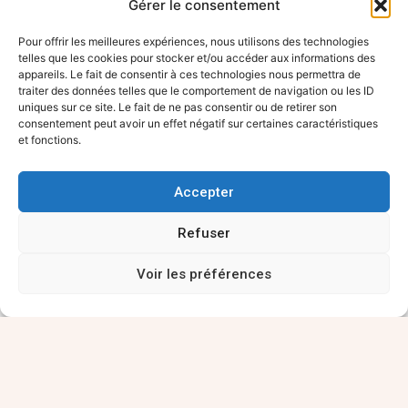
Gérer le consentement
O
livier Mousis, astronome français, a
découvert un corps spatial composé…
Pour offrir les meilleures expériences, nous utilisons des technologies
telles que les cookies pour stocker et/ou accéder aux informations des
de diamant
appareils. Le fait de consentir à ces technologies nous permettra de
traiter des données telles que le comportement de navigation ou les ID
pour un tiers de sa masse. L’info, qui a
uniques sur ce site. Le fait de ne pas consentir ou de retirer son
consentement peut avoir un effet négatif sur certaines caractéristiques
fait le tour des rédactions, a incité LCI à
et fonctions.
me demander
de commenter l’affaire en direct.
Accepter
Située dans la constellation du Cancer,
Refuser
cette planète baptisée 55-Cancri-e s’est
Voir les préférences
probablement formée dans un nuage de
poussière (un disque protoplanétaire)
riche en carbone
et pauvre en oxygène. Très dense, cette