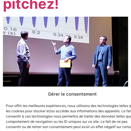
pitchez!
Gérer le consentement
Ils étaient 60 ingénieurs à devoir présenter leur
Pour offrir les meilleures expériences, nous utilisons des technologies telles 
innovation en trois minutes. Pas une de plus. Une équipe
les cookies pour stocker et/ou accéder aux informations des appareils. Le fai
de coaches dédiée les y a aidés.
consentir à ces technologies nous permettra de traiter des données telles que
comportement de navigation ou les ID uniques sur ce site. Le fait de ne pas
consentir ou de retirer son consentement peut avoir un effet négatif sur cert