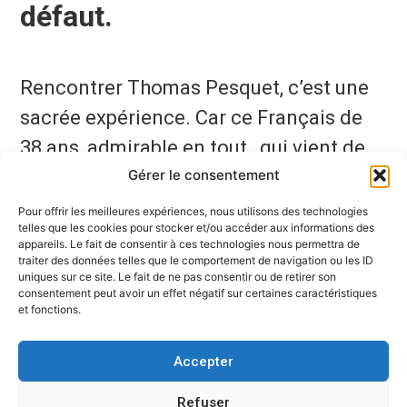
défaut.
Rencontrer Thomas Pesquet, c’est une
sacrée expérience. Car ce Français de
38 ans, admirable en tout, qui vient de
Gérer le consentement
partir pour la Station spatiale
internationale à bord d’un lanceur russe
Pour offrir les meilleures expériences, nous utilisons des technologies
telles que les cookies pour stocker et/ou accéder aux informations des
Soyouz, paraît n’avoir que des qualités.
appareils. Le fait de consentir à ces technologies nous permettra de
traiter des données telles que le comportement de navigation ou les ID
uniques sur ce site. Le fait de ne pas consentir ou de retirer son
consentement peut avoir un effet négatif sur certaines caractéristiques
et fonctions.
Accepter
Refuser