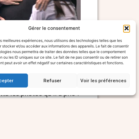
Gérer le consentement
e du directeur de vol, Andrea
azzo, lorsque Philae s’est posé, le
les meilleures expériences, nous utilisons des technologies telles que les
vembre.
 stocker et/ou accéder aux informations des appareils. Le fait de consentir
ologies nous permettra de traiter des données telles que le comportement
n ou les ID uniques sur ce site. Le fait de ne pas consentir ou de retirer son
 peut avoir un effet négatif sur certaines caractéristiques et fonctions.
e mondiale était
cepter
Refuser
Voir les préférences
ta les photos qu’il a pris ?
r n’ont pas fonctionné ?
ppris ce matin, au cours
ait réellement passé. La