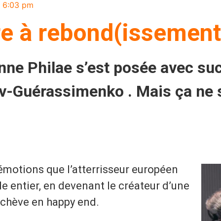
6:03 pm
e à rebond(issement)
ne Philae s’est posée avec su
Guérassimenko . Mais ça ne s’
émotions que l’atterrisseur européen
de entier, en devenant le créateur d’une
’achève en happy end.