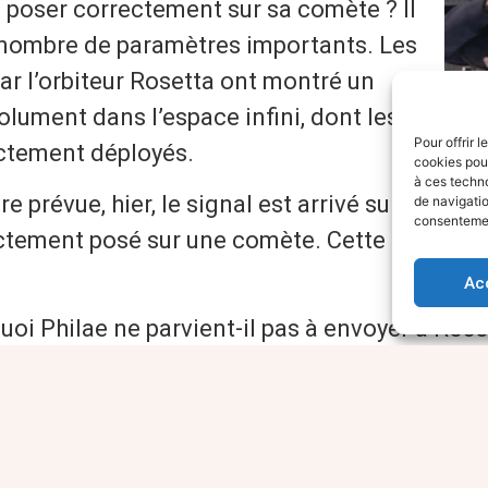
se poser correctement sur sa comète ? Il
un nombre de paramètres importants. Les
ar l’orbiteur Rosetta ont montré un
La joi
solument dans l’espace infini, dont les
Accom
Pour offrir 
ectement déployés.
12 no
cookies pour
à ces techn
ure prévue, hier, le signal est arrivé sur
de navigatio
consentement
rectement posé sur une comète. Cette premièr
Ac
uoi Philae ne parvient-il pas à envoyer à Roset
a comète si les harpons qui devaient y pourvoi
Le soulagement et l’admiration
. On a a
d’une conférence de presse, ce qui s’ét