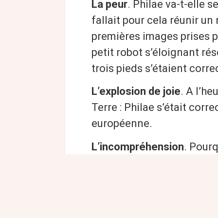
La peur
. Philae va-t-elle 
fallait pour cela réunir 
premières images prises p
petit robot s’éloignant ré
trois pieds s’étaient corr
L’explosion de joie
. A l’he
Terre : Philae s’était cor
européenne.
L’incompréhension
. Pourq
Le robot est-il amarré à l
Où se trouve Philae ?